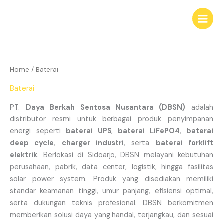
Skip
to
content
Home
/ Baterai
Baterai
PT.
Daya Berkah Sentosa Nusantara (DBSN)
adalah
distributor resmi untuk berbagai produk penyimpanan
energi seperti
baterai UPS
,
baterai LiFePO4
,
baterai
deep cycle
,
charger industri
, serta
baterai forklift
elektrik
. Berlokasi di Sidoarjo, DBSN melayani kebutuhan
perusahaan, pabrik, data center, logistik, hingga fasilitas
solar power system. Produk yang disediakan memiliki
standar keamanan tinggi, umur panjang, efisiensi optimal,
serta dukungan teknis profesional. DBSN berkomitmen
memberikan solusi daya yang handal, terjangkau, dan sesuai