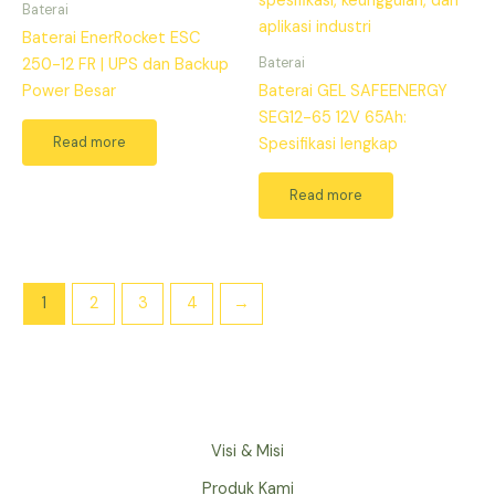
Baterai
Baterai EnerRocket ESC
Baterai
250-12 FR | UPS dan Backup
Power Besar
Baterai GEL SAFEENERGY
SEG12-65 12V 65Ah:
Read more
Spesifikasi lengkap
Read more
1
2
3
4
→
Visi & Misi
Produk Kami