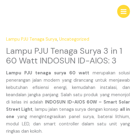
Skip
to
content
Lampu PJU Tenaga Surya
,
Uncategorized
Lampu PJU Tenaga Surya 3 in 1
60 Watt INDOSUN ID-AIOS: 3
Lampu PJU tenaga surya 60 watt
merupakan solusi
penerangan jalan modern yang dirancang untuk menjawab
kebutuhan efisiensi energi, kemudahan instalasi, dan
keandalan jangka panjang. Salah satu produk yang menonjol
di kelas ini adalah
INDOSUN
ID-AIOS 60W – Smart Solar
Street Light
, lampu jalan tenaga surya dengan konsep
all in
one
yang mengintegrasikan panel surya, baterai lithium,
modul LED, dan smart controller dalam satu unit yang
ringkas dan kokoh.