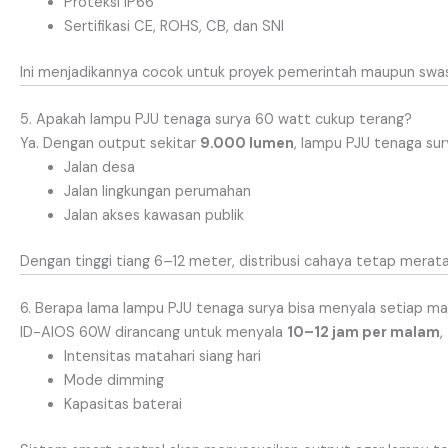
Proteksi IP66
Sertifikasi CE, ROHS, CB, dan SNI
Ini menjadikannya cocok untuk proyek pemerintah maupun swa
5. Apakah lampu PJU tenaga surya 60 watt cukup terang?
Ya. Dengan output sekitar
9.000 lumen
, lampu PJU tenaga sur
Jalan desa
Jalan lingkungan perumahan
Jalan akses kawasan publik
Dengan tinggi tiang 6–12 meter, distribusi cahaya tetap merat
6. Berapa lama lampu PJU tenaga surya bisa menyala setiap m
ID-AIOS 60W dirancang untuk menyala
10–12 jam per malam
,
Intensitas matahari siang hari
Mode dimming
Kapasitas baterai