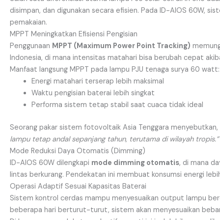
disimpan, dan digunakan secara efisien. Pada ID-AIOS 60W, sist
pemakaian.
MPPT Meningkatkan Efisiensi Pengisian
Penggunaan
MPPT (Maximum Power Point Tracking)
memungki
Indonesia, di mana intensitas matahari bisa berubah cepat akib
Manfaat langsung MPPT pada lampu PJU tenaga surya 60 watt:
Energi matahari terserap lebih maksimal
Waktu pengisian baterai lebih singkat
Performa sistem tetap stabil saat cuaca tidak ideal
Seorang pakar sistem fotovoltaik Asia Tenggara menyebutkan,
lampu tetap andal sepanjang tahun, terutama di wilayah tropis.”
Mode Reduksi Daya Otomatis (Dimming)
ID-AIOS 60W dilengkapi
mode dimming otomatis
, di mana d
lintas berkurang. Pendekatan ini membuat konsumsi energi leb
Operasi Adaptif Sesuai Kapasitas Baterai
Sistem kontrol cerdas mampu menyesuaikan output lampu be
beberapa hari berturut-turut, sistem akan menyesuaikan beban