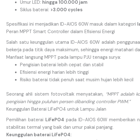
Umur LED:
hingga 100.000 jam
Siklus baterai:
>3.000 cycles
Spesifikasi ini menjadikan ID-AIOS 60W masuk dalam kategori
l
Peran MPPT Smart Controller dalam Efisiensi Energi
Salah satu keunggulan utama ID-AIOS 60W adalah pengguna
bekerja pada titik daya maksimum, sehingga energi matahari d
Manfaat langsung MPPT pada lampu PJU tenaga surya:
Pengisian baterai lebih cepat dan stabil
Efisiensi energi harian lebih tinggi
Risiko baterai tidak penuh saat musim hujan lebih kecil
Seorang ahli sistem fotovoltaik menyatakan,
“MPPT adalah k
pengisian hingga puluhan persen dibanding controller PWM.”
Keunggulan Baterai LiFePO4 untuk Lampu Jalan
Pemilihan baterai
LiFePO4
pada ID-AIOS 60W memberikan nilai 
stabilitas termal yang baik dan umur pakai panjang.
Keunggulan baterai LiFePO4: