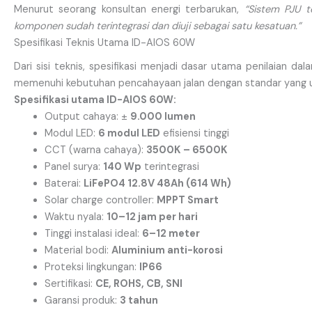
Menurut seorang konsultan energi terbarukan,
“Sistem PJU t
komponen sudah terintegrasi dan diuji sebagai satu kesatuan.”
Spesifikasi Teknis Utama ID-AIOS 60W
Dari sisi teknis, spesifikasi menjadi dasar utama penilaia
memenuhi kebutuhan pencahayaan jalan dengan standar yang 
Spesifikasi utama ID-AIOS 60W:
Output cahaya: ±
9.000 lumen
Modul LED:
6 modul LED
efisiensi tinggi
CCT (warna cahaya):
3500K – 6500K
Panel surya:
140 Wp
terintegrasi
Baterai:
LiFePO4 12.8V 48Ah (614 Wh)
Solar charge controller:
MPPT Smart
Waktu nyala:
10–12 jam per hari
Tinggi instalasi ideal:
6–12 meter
Material bodi:
Aluminium anti-korosi
Proteksi lingkungan:
IP66
Sertifikasi:
CE, ROHS, CB, SNI
Garansi produk:
3 tahun