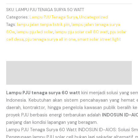
SKU:
LAMPU PJU TENAGA SURYA 50 WATT
Categories:
Lampu PJU Tenaga Surya
,
Uncategorized
Tags:
lampu jalan tanpa listrik pln
,
lampu jalan tenaga surya
60w
,
lampu pju led solar
,
lampu pju solar cell 60 watt
,
pju solar
cell desa
,
pju tenaga surya all in one
,
smart solar street light
Description
Additional information
Lampu PJU tenaga surya 60 watt
kini menjadi solusi yang s
Indonesia. Kebutuhan akan sistem pencahayaan yang hemat e
daerah, kontraktor, hingga pengelola kawasan publik beralih k
proyek PJU berbasis energi terbarukan adalah
INDOSUN ID-AI
panjang dan kondisi lapangan yang beragam.
Lampu PJU Tenaga Surya 60 Watt INDOSUN ID-AIOS: Solusi Sma
Penggunaan lampu PJU solar cell bukan lagi sekadar alternatif,