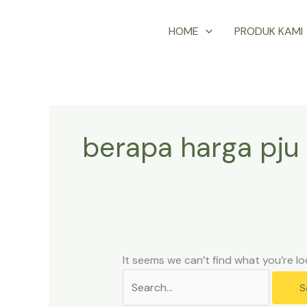
Skip
Search
HOME
PRODUK KAMI
to
for:
content
berapa harga pju
It seems we can’t find what you’re lo