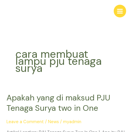
Skip
to
content
cara membuat
lampu pju tenaga
surya
Apakah yang di maksud PJU
Apakah
yang
Tenaga Surya two in One
di
maksud
Leave a Comment
/
News
/
myadmin
PJU
Tenaga