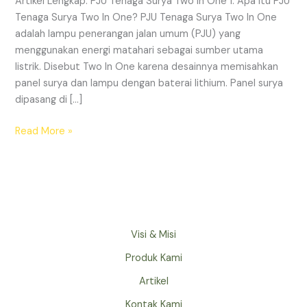
Artikel Lengkap: PJU Tenaga Surya Two In One 1. Apa itu PJU
Surya
Tenaga Surya Two In One? PJU Tenaga Surya Two In One
two
adalah lampu penerangan jalan umum (PJU) yang
in
menggunakan energi matahari sebagai sumber utama
One
listrik. Disebut Two In One karena desainnya memisahkan
panel surya dan lampu dengan baterai lithium. Panel surya
dipasang di […]
Read More »
Visi & Misi
Produk Kami
Artikel
Kontak Kami