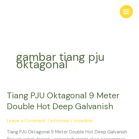
Skip
to
content
gambar tiang pju
oktagonal
Tiang PJU Oktagonal 9 Meter
Tiang
PJU
Double Hot Deep Galvanish
Oktagonal
9
Leave a Comment
/
informasi
/
myadmin
Meter
Double
Tiang PJU Oktagonal 9 Meter Double Hot Deep Galvanish
Hot