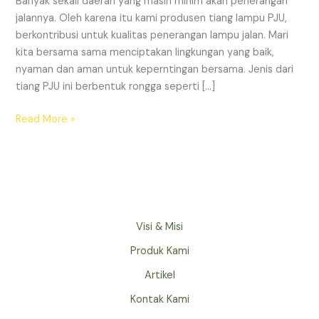
Banyak sekali daerah yang masih minim akan penerangan
Deep
jalannya. Oleh karena itu kami produsen tiang lampu PJU,
Galvanish
berkontribusi untuk kualitas penerangan lampu jalan. Mari
kita bersama sama menciptakan lingkungan yang baik,
nyaman dan aman untuk keperntingan bersama. Jenis dari
tiang PJU ini berbentuk rongga seperti […]
Read More »
Visi & Misi
Produk Kami
Artikel
Kontak Kami