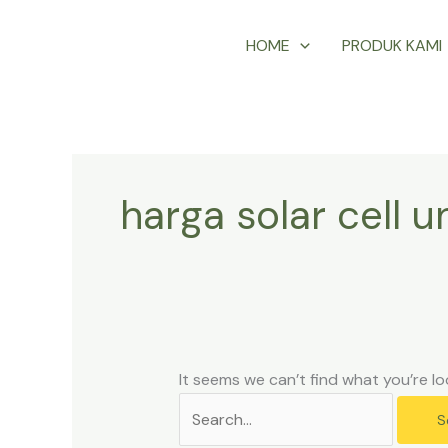
Skip
Search
HOME
PRODUK KAMI
to
for:
content
harga solar cell 
It seems we can’t find what you’re lo