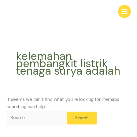
Skip
Search
to
for:
content
kelemahan
pembangkit listrik
tenaga surya adalah
It seems we can’t find what you’re looking for. Perhaps
searching can help.