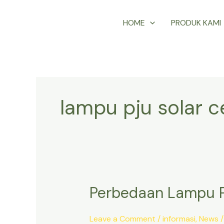
Skip
HOME
PRODUK KAMI
to
content
lampu pju solar ce
Perbedaan Lampu P
Perbedaan
Lampu
PJU
Leave a Comment
/
informasi
,
News