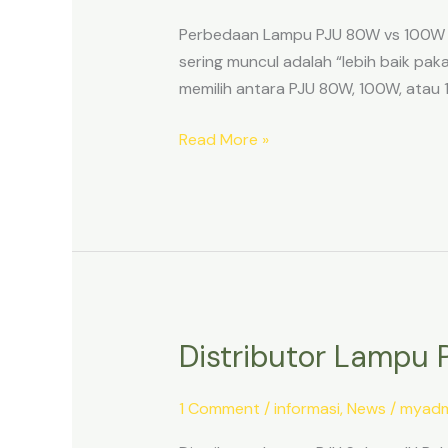
80W
Perbedaan Lampu PJU 80W vs 100W vs
vs
sering muncul adalah “lebih baik pa
100W
memilih antara PJU 80W, 100W, atau 1
vs
120W
Read More »
untuk
Proyek
Desa
Distributor Lampu 
Distributor
Lampu
PJU
1 Comment
/
informasi
,
News
/
myadm
Solar