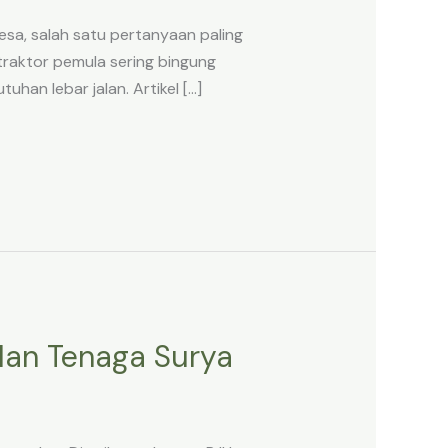
a, salah satu pertanyaan paling
traktor pemula sering bingung
an lebar jalan. Artikel […]
alan Tenaga Surya