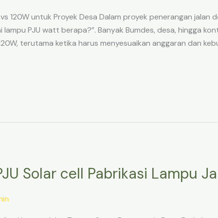
 120W untuk Proyek Desa Dalam proyek penerangan jalan des
kai lampu PJU watt berapa?”. Banyak Bumdes, desa, hingga kon
20W, terutama ketika harus menyesuaikan anggaran dan kebutuh
PJU Solar cell Pabrikasi Lampu J
in