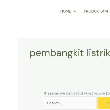
Skip
Search
HOME
PRODUK KAMI
to
for:
content
pembangkit listr
It seems we can’t find what you’re lo