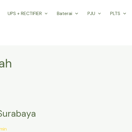
UPS + RECTIFIER
Baterai
PJU
PLTS
lah
 Surabaya
min