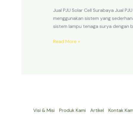
Cell
Jual PJU Solar Cell Surabaya Jual PJ
Surabaya
menggunakan sistem yang sederhana.
sistem lampu tenaga surya dengan be
Read More »
Visi & Misi
Produk Kami
Artikel
Kontak Kam