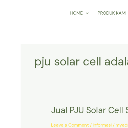
Skip
HOME
PRODUK KAMI
to
content
pju solar cell ada
Jual PJU Solar Cell
Jual
PJU
Solar
Leave a Comment
/
informasi
/
myad