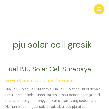
Skip
to
content
pju solar cell gresik
Jual PJU Solar Cell Surabaya
Jual
PJU
Solar
Leave a Comment
/
informasi
/
myadmin
Cell
Jual PJU Solar Cell Surabaya Jual PJU Solar cel ini di desain
Surabaya
untuk semua kebutuhan sistem lampu penerangan jalan di
manapun dengan menggunakan sistem yang sederhana.
Namun bisa menjadi solusi terbaik untuk pju atau