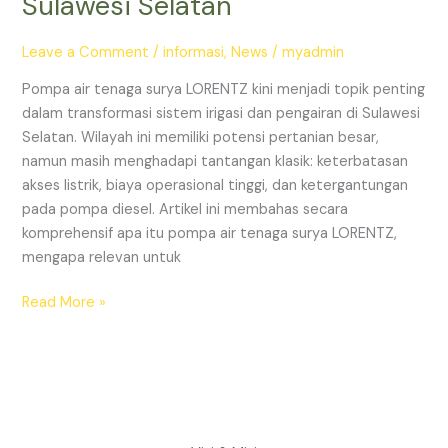
Sulawesi Selatan
Solusi
Irigasi
Leave a Comment
/
informasi
,
News
/
myadmin
Modern
untuk
Pompa air tenaga surya LORENTZ kini menjadi topik penting
Pertanian
dalam transformasi sistem irigasi dan pengairan di Sulawesi
&
Selatan. Wilayah ini memiliki potensi pertanian besar,
Pengairan
namun masih menghadapi tantangan klasik: keterbatasan
di
akses listrik, biaya operasional tinggi, dan ketergantungan
Sulawesi
pada pompa diesel. Artikel ini membahas secara
Selatan
komprehensif apa itu pompa air tenaga surya LORENTZ,
mengapa relevan untuk
Read More »