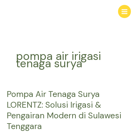
Skip
to
content
pompa air irigasi
tenaga surya
Pompa Air Tenaga Surya
Pompa
Air
LORENTZ: Solusi Irigasi &
Tenaga
Pengairan Modern di Sulawesi
Surya
LORENTZ:
Tenggara
Solusi
Irigasi