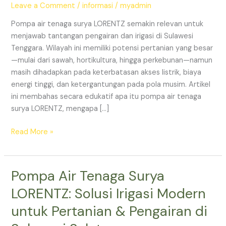
Leave a Comment
/
informasi
/
myadmin
&
Pengairan
Pompa air tenaga surya LORENTZ semakin relevan untuk
Modern
menjawab tantangan pengairan dan irigasi di Sulawesi
di
Tenggara. Wilayah ini memiliki potensi pertanian yang besar
Sulawesi
—mulai dari sawah, hortikultura, hingga perkebunan—namun
Tenggara
masih dihadapkan pada keterbatasan akses listrik, biaya
energi tinggi, dan ketergantungan pada pola musim. Artikel
ini membahas secara edukatif apa itu pompa air tenaga
surya LORENTZ, mengapa […]
Read More »
Pompa Air Tenaga Surya
Pompa
Air
LORENTZ: Solusi Irigasi Modern
Tenaga
untuk Pertanian & Pengairan di
Surya
LORENTZ: