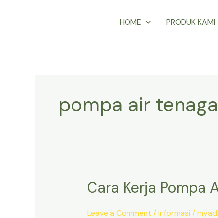
Skip
HOME
PRODUK KAMI
to
content
pompa air tenaga
Cara Kerja Pompa A
Cara
Kerja
Pompa
Leave a Comment
/
informasi
/
myad