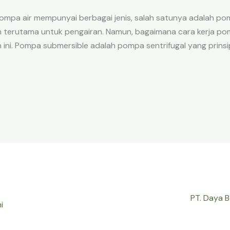
mpa air mempunyai berbagai jenis, salah satunya adalah pom
terutama untuk pengairan. Namun, bagaimana cara kerja pomp
h ini. Pompa submersible adalah pompa sentrifugal yang prins
PT. Daya 
i