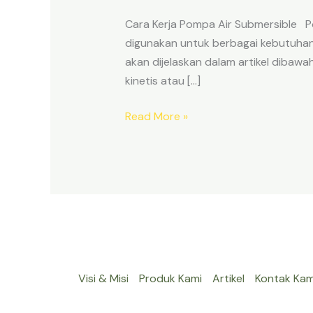
Air
Cara Kerja Pompa Air Submersible Po
Submersible
digunakan untuk berbagai kebutuhan 
akan dijelaskan dalam artikel dibawa
kinetis atau […]
Read More »
Visi & Misi
Produk Kami
Artikel
Kontak Kam