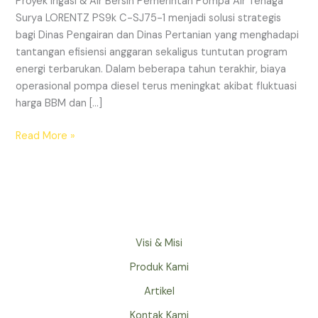
Proyek Irigasi & Air Bersih Pemerintah Pompa Air Tenaga
SJ75-
Surya LORENTZ PS9k C-SJ75-1 menjadi solusi strategis
1
bagi Dinas Pengairan dan Dinas Pertanian yang menghadapi
tantangan efisiensi anggaran sekaligus tuntutan program
energi terbarukan. Dalam beberapa tahun terakhir, biaya
operasional pompa diesel terus meningkat akibat fluktuasi
harga BBM dan […]
Read More »
Visi & Misi
Produk Kami
Artikel
Kontak Kami