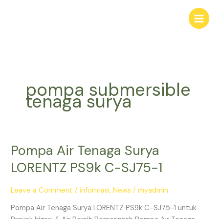
Skip
to
content
pompa submersible
tenaga surya
Pompa Air Tenaga Surya
Pompa
Air
LORENTZ PS9k C-SJ75-1
Tenaga
Surya
Leave a Comment
/
informasi
,
News
/
myadmin
LORENTZ
PS9k
Pompa Air Tenaga Surya LORENTZ PS9k C-SJ75-1 untuk
C-