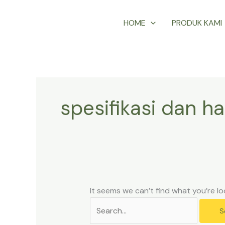
Skip
Search
HOME
PRODUK KAMI
to
for:
content
spesifikasi dan h
It seems we can’t find what you’re lo