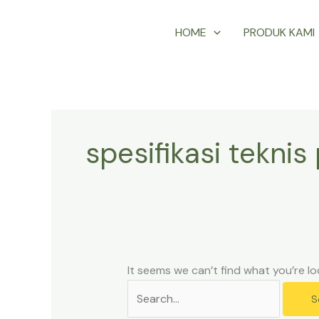
Skip
Search
HOME
PRODUK KAMI
to
for:
content
spesifikasi teknis 
It seems we can’t find what you’re lo