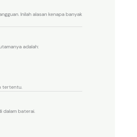
gangguan. Inilah alasan kenapa banyak
 utamanya adalah:
 tertentu.
i dalam baterai.