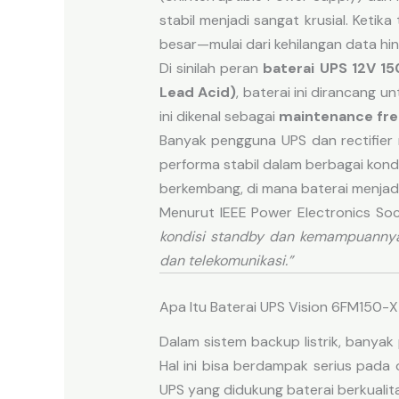
stabil menjadi sangat krusial. Keti
besar—mulai dari kehilangan data hi
Di sinilah peran
baterai UPS 12V 1
Lead Acid)
, baterai ini dirancang u
ini dikenal sebagai
maintenance fre
Banyak pengguna UPS dan rectifier m
performa stabil dalam berbagai kondi
berkembang, di mana baterai menjadi
Menurut IEEE Power Electronics Soc
kondisi standby dan kemampuannya m
dan telekomunikasi.”
Apa Itu Baterai UPS Vision 6FM150-
Dalam sistem backup listrik, bany
Hal ini bisa berdampak serius pada 
UPS yang didukung baterai berkualit