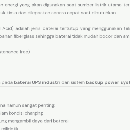
pan energi yang akan digunakan saat sumber listrik utama t
tuk kimia dan dilepaskan secara cepat saat dibutuhkan.
d Acid) adalah jenis baterai tertutup yang menggunakan te
rbahan fiberglass sehingga baterai tidak mudah bocor dan ama
ntenance free)
an pada
baterai UPS industri
dan sistem
backup power sy
ana namun sangat penting:
alam kondisi charging
sung mengambil daya dari baterai
 milidetik