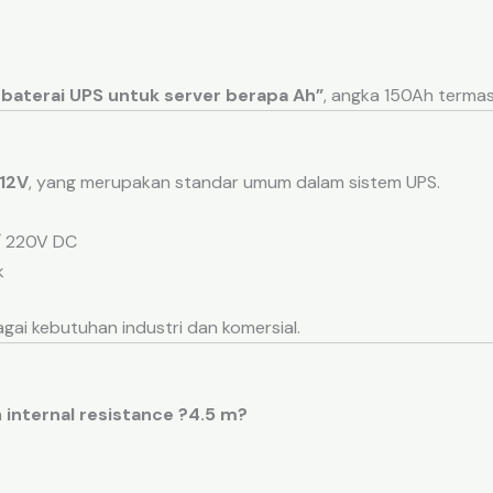
 baterai UPS untuk server berapa Ah”
, angka 150Ah termas
12V
, yang merupakan standar umum dalam sistem UPS.
 / 220V DC
k
gai kebutuhan industri dan komersial.
h
internal resistance ?4.5 m?