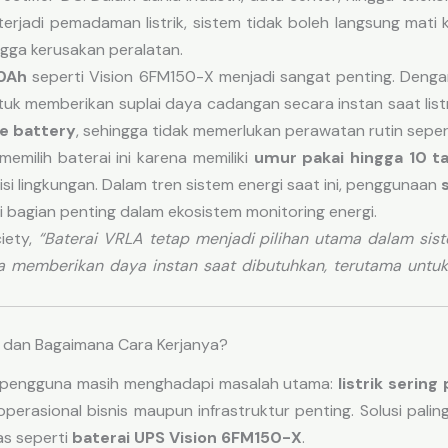
ka terjadi pemadaman listrik, sistem tidak boleh langsung ma
ngga kerusakan peralatan.
50Ah
seperti Vision 6FM150-X menjadi sangat penting. Denga
ntuk memberikan suplai daya cadangan secara instan saat listr
e battery
, sehingga tidak memerlukan perawatan rutin seperti
emilih baterai ini karena memiliki
umur pakai hingga 10 t
si lingkungan. Dalam tren sistem energi saat ini, penggunaan
 bagian penting dalam ekosistem monitoring energi.
iety,
“Baterai VRLA tetap menjadi pilihan utama dalam si
emberikan daya instan saat dibutuhkan, terutama untuk ap
X dan Bagaimana Cara Kerjanya?
ak pengguna masih menghadapi masalah utama:
listrik serin
operasional bisnis maupun infrastruktur penting. Solusi pali
as seperti
baterai UPS Vision 6FM150-X
.