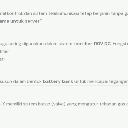
anel kontrol, dan sistem telekomunikasi tetap berjalan tanpa 
lama untuk server”
.
 juga sering digunakan dalam sistem
rectifier 110V DC
. Fungsi
ifier
ti
m
 disusun dalam bentuk
battery bank
untuk mencapai tegangan
-X memiliki sistem katup (valve) yang mengatur tekanan gas d
r