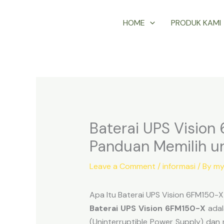
Skip
HOME
PRODUK KAMI
to
content
Baterai UPS Vision 
Panduan Memilih un
Leave a Comment
/
informasi
/ By
my
Apa Itu Baterai UPS Vision 6FM150-X
Baterai UPS Vision 6FM150-X
adal
(Uninterruptible Power Supply) dan r