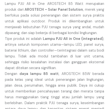
Lampu PJU All in One AROSTECH 85 Watt merupakan
produk dari
AROSTECH – Solar Panel Solution
, merek yang
berfokus pada solusi penerangan dan sistem surya praktis
untuk aplikasi outdoor. Produk ini dikembangkan untuk
menjawab kebutuhan PJU tenaga surya yang andal, mudah
dipasang, dan siap bekerja di berbagai kondisi lingkungan.
Tipe produk ini adalah
Lampu PJU All in One (integrated)
,
artinya seluruh komponen utama—lampu LED, panel surya,
baterai lithium, dan controller—terintegrasi dalam satu bodi
lampu. Tidak ada modul tambahan di luar unit utama,
sehingga risiko kesalahan instalasi dan gangguan eksternal
dapat ditekan secara signifikan.
Dengan
daya lampu 85 watt
, AROSTECH 85W berada
pada kelas yang ideal untuk penerangan jalan lingkungan,
jalan desa, perumahan, hingga area publik. Daya ini cukup
untuk memberikan pencahayaan terang dan merata tanpa
harus menggunakan tiang tinggi atau jumlah lampu yang
berlebihan. Dalam praktik PJU tenaga surya, keseimbangan
antara daya lampu dan kapasitas sistem energi menjadi