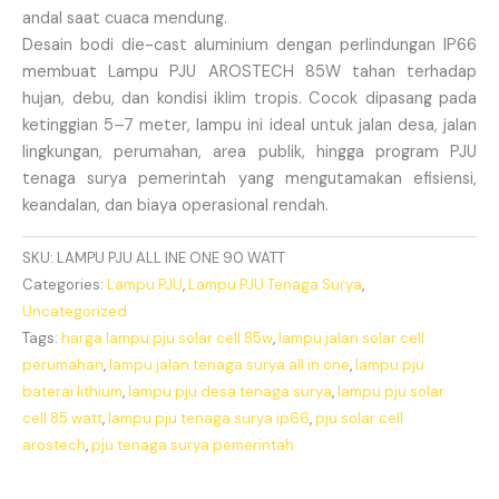
andal saat cuaca mendung.
Desain bodi die-cast aluminium dengan perlindungan IP66
membuat Lampu PJU AROSTECH 85W tahan terhadap
hujan, debu, dan kondisi iklim tropis. Cocok dipasang pada
ketinggian 5–7 meter, lampu ini ideal untuk jalan desa, jalan
lingkungan, perumahan, area publik, hingga program PJU
tenaga surya pemerintah yang mengutamakan efisiensi,
keandalan, dan biaya operasional rendah.
SKU:
LAMPU PJU ALL INE ONE 90 WATT
Categories:
Lampu PJU
,
Lampu PJU Tenaga Surya
,
Uncategorized
Tags:
harga lampu pju solar cell 85w
,
lampu jalan solar cell
perumahan
,
lampu jalan tenaga surya all in one
,
lampu pju
baterai lithium
,
lampu pju desa tenaga surya
,
lampu pju solar
cell 85 watt
,
lampu pju tenaga surya ip66
,
pju solar cell
arostech
,
pju tenaga surya pemerintah