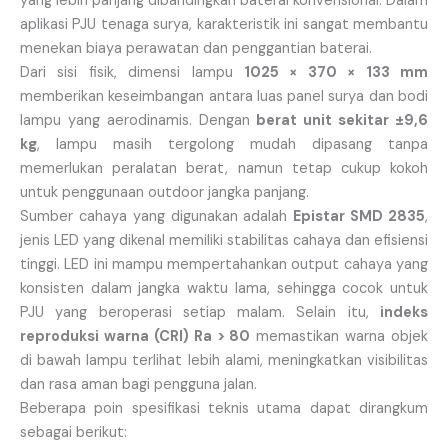
yang lebih panjang dibandingkan baterai konvensional. Dalam
aplikasi PJU tenaga surya, karakteristik ini sangat membantu
menekan biaya perawatan dan penggantian baterai.
Dari sisi fisik, dimensi lampu
1025 × 370 × 133 mm
memberikan keseimbangan antara luas panel surya dan bodi
lampu yang aerodinamis. Dengan
berat unit sekitar ±9,6
kg
, lampu masih tergolong mudah dipasang tanpa
memerlukan peralatan berat, namun tetap cukup kokoh
untuk penggunaan outdoor jangka panjang.
Sumber cahaya yang digunakan adalah
Epistar SMD 2835
,
jenis LED yang dikenal memiliki stabilitas cahaya dan efisiensi
tinggi. LED ini mampu mempertahankan output cahaya yang
konsisten dalam jangka waktu lama, sehingga cocok untuk
PJU yang beroperasi setiap malam. Selain itu,
indeks
reproduksi warna (CRI) Ra > 80
memastikan warna objek
di bawah lampu terlihat lebih alami, meningkatkan visibilitas
dan rasa aman bagi pengguna jalan.
Beberapa poin spesifikasi teknis utama dapat dirangkum
sebagai berikut: